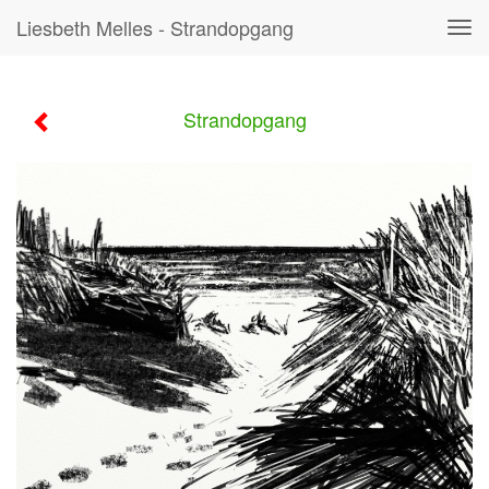
Liesbeth Melles - Strandopgang
Tog
navi
Strandopgang