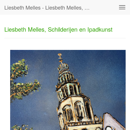
Liesbeth Melles - Liesbeth Melles, Schilderijen En Ipadkunst
Tog
navi
Liesbeth Melles, Schilderijen en Ipadkunst